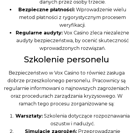
danych przez osoby trzecie.
Bezpieczne płatności:
Wprowadzenie wielu
metod płatności z rygorystycznym procesem
weryfikacji.
Regularne audyty:
Vox Casino zleca niezależne
audyty bezpieczeństwa, by ocenić skuteczność
wprowadzonych rozwiązań.
Szkolenie personelu
Bezpieczeństwo w Vox Casino to również zasługa
dobrze przeszkolonego personelu. Pracownicy są
regularnie informowani o najnowszych zagrożeniach
oraz procedurach zarządzania kryzysowego. W
ramach tego procesu zorganizowane są:
Warsztaty:
Szkolenia dotyczące rozpoznawania
oszustw i nadużyć.
Simulacje zagrożeń:
Przeprowadzanie