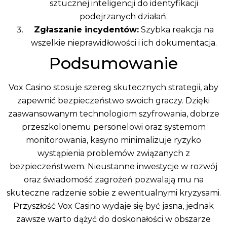
sztucznej inteligencji do identyfikacji
podejrzanych działań.
Zgłaszanie incydentów:
Szybka reakcja na
wszelkie nieprawidłowości i ich dokumentacja.
Podsumowanie
Vox Casino stosuje szereg skutecznych strategii, aby
zapewnić bezpieczeństwo swoich graczy. Dzięki
zaawansowanym technologiom szyfrowania, dobrze
przeszkolonemu personelowi oraz systemom
monitorowania, kasyno minimalizuje ryzyko
wystąpienia problemów związanych z
bezpieczeństwem. Nieustanne inwestycje w rozwój
oraz świadomość zagrożeń pozwalają mu na
skuteczne radzenie sobie z ewentualnymi kryzysami.
Przyszłość Vox Casino wydaje się być jasna, jednak
zawsze warto dążyć do doskonałości w obszarze