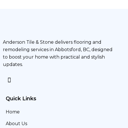
Anderson Tile & Stone delivers flooring and
remodeling services in Abbotsford, BC, designed
to boost your home with practical and stylish
updates.
Quick Links
Home
About Us