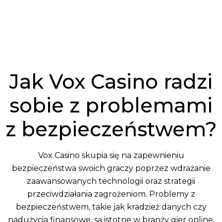
Jak Vox Casino radzi
sobie z problemami
z bezpieczeństwem?
Vox Casino skupia się na zapewnieniu
bezpieczeństwa swoich graczy poprzez wdrażanie
zaawansowanych technologii oraz strategii
przeciwdziałania zagrożeniom. Problemy z
bezpieczeństwem, takie jak kradzież danych czy
nadużycia finansowe, są istotne w branży gier online,