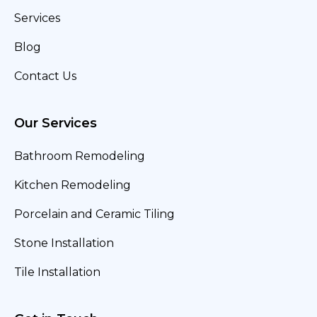
Services
Blog
Contact Us
Our Services
Bathroom Remodeling
Kitchen Remodeling
Porcelain and Ceramic Tiling
Stone Installation
Tile Installation