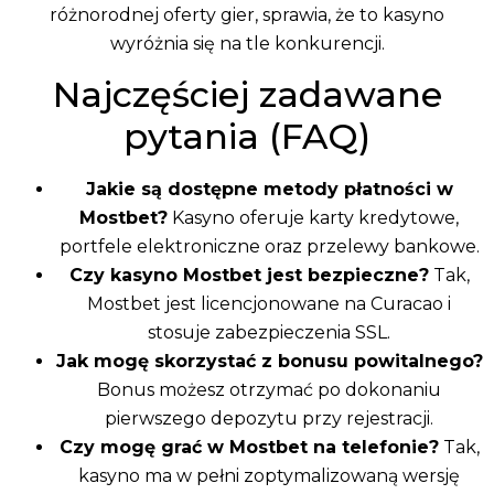
różnorodnej oferty gier, sprawia, że to kasyno
wyróżnia się na tle konkurencji.
Najczęściej zadawane
pytania (FAQ)
Jakie są dostępne metody płatności w
Mostbet?
Kasyno oferuje karty kredytowe,
portfele elektroniczne oraz przelewy bankowe.
Czy kasyno Mostbet jest bezpieczne?
Tak,
Mostbet jest licencjonowane na Curacao i
stosuje zabezpieczenia SSL.
Jak mogę skorzystać z bonusu powitalnego?
Bonus możesz otrzymać po dokonaniu
pierwszego depozytu przy rejestracji.
Czy mogę grać w Mostbet na telefonie?
Tak,
kasyno ma w pełni zoptymalizowaną wersję