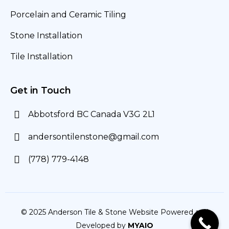
Porcelain and Ceramic Tiling
Stone Installation
Tile Installation
Get in Touch
Abbotsford BC Canada V3G 2L1
andersontilenstone@gmail.com
(778) 779-4148
© 2025 Anderson Tile & Stone Website Powered and
Developed by
MYAIO