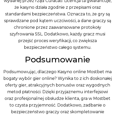
wydanej przez rząd Curacao. Licencja ta gwarantuje,
że kasyno działa zgodnie z przepisami oraz
standardami bezpieczeństwa. Oznacza to, że gry są
sprawdzane pod kątem uczciwości, a dane graczy są
chronione przez zaawansowane protokoły
szyfrowania SSL. Dodatkowo, każdy gracz musi
przejść proces weryfikacji, co zwiększa
bezpieczeństwo całego systemu.
Podsumowanie
Podsumowując, dlaczego Kasyno online Mostbet ma
bogaty wybór gier online? Wynika to z ich doskonałej
oferty gier, atrakcyjnych bonusów oraz wygodnych
metod płatności. Dzięki przyjaznemu interfejsowi
oraz profesjonalnej obsłudze klienta, gra w Mostbet
to czysta przyjemność. Dodatkowo, zadbanie o
bezpieczeństwo graczy oraz skompletowanie