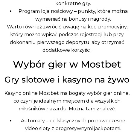
konkretne gry.
Program lojalnościowy – punkty, które można
wymieniać na bonusy i nagrody.
Warto również zwrócić uwagę na kod promocyjny,
który można wpisać podczas rejestracji lub przy
dokonaniu pierwszego depozytu, aby otrzymać
dodatkowe korzyści.
Wybór gier w Mostbet
Gry slotowe i kasyno na żywo
Kasyno online Mostbet ma bogaty wybór gier online,
co czyni je idealnym miejscem dla wszystkich
miłośników hazardu. Można tam znaleźć:
Automaty – od klasycznych po nowoczesne
video sloty z progresywnymi jackpotami.