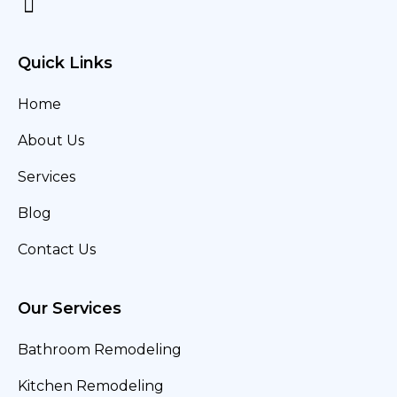
Quick Links
Home
About Us
Services
Blog
Contact Us
Our Services
Bathroom Remodeling
Kitchen Remodeling