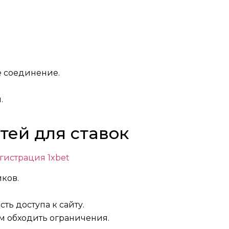
.
е соединение.
.
ей для ставок
гистрация 1xbet
ков.
ь доступа к сайту.
м обходить ограничения.