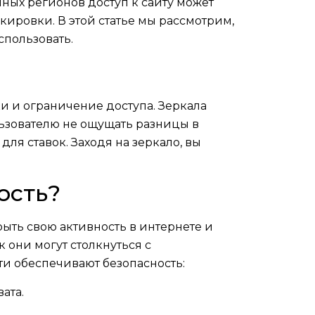
ных регионов доступ к сайту может
кировки. В этой статье мы рассмотрим,
спользовать.
ки и ограничение доступа. Зеркала
льзователю не ощущать разницы в
ля ставок. Заходя на зеркало, вы
ость?
крыть свою активность в интернете и
к они могут столкнуться с
и обеспечивают безопасность:
ата.