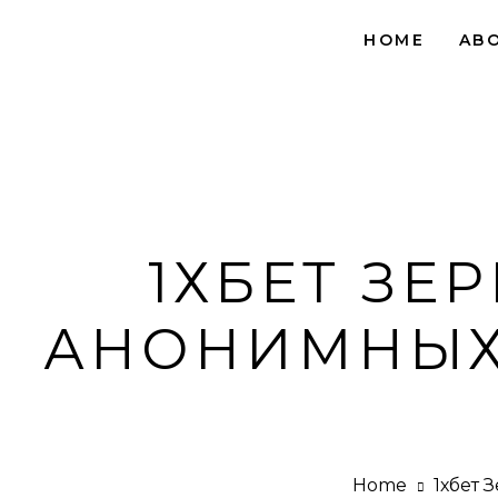
HOME
AB
1ХБЕТ ЗЕ
АНОНИМНЫХ 
Home
1хбет 