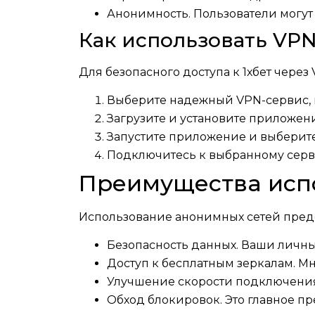
Анонимность. Пользователи могут
Как использовать VPN 
Для безопасного доступа к 1хбет чере
Выберите надежный VPN-сервис, 
Загрузите и установите приложени
Запустите приложение и выберите с
Подключитесь к выбранному сервер
Преимущества испо
Использование анонимных сетей предо
Безопасность данных. Ваши личн
Доступ к бесплатным зеркалам. М
Улучшение скорости подключения.
Обход блокировок. Это главное п